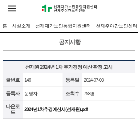
홈
시설소개
선재재가노인통합지원센터
선재주야간노인센터
공지사항
선재원 2024년 1차 추가경정 예산 확정 고시
글번호
146
등록일
2024-07-03
등록자
운영자
조회수
793명
다운로
2024년1차추경예산서(선재원).pdf
드