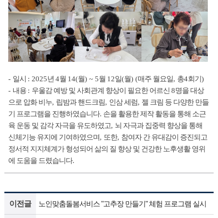
-
일시
: 2025
년
4
월
14(
월
) ~ 5
월
12
일
(
월
) (
매주 월요일
,
총
4
회기
)
-
내용
:
우울감 예방 및 사회관계 향상이 필요한 어르신
8
명을 대상
으로
압화 비누
,
립밤과 핸드크림
,
인삼 세럼
,
젤 크림 등 다양한 만들
기 프로그램을 진행하였습니다
.
손을 활용한 제작 활동을 통해 소근
육 운동 및 감각 자극을 유도하였고
,
뇌 자극과 집중력 향상을 통해
신체기능 유지에 기여하였으며
,
또한
,
참여자 간 유대감이 증진되고
정서적 지지체계가 형성되어 삶의 질 향상 및 건강한 노후생활 영위
에 도움을 드렸습니다
.
이전글
노인맞춤돌봄서비스 "고추장 만들기" 체험 프로그램 실시