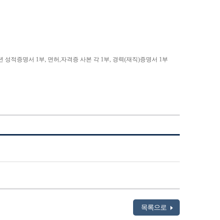
년 성적증명서 1부, 면허,자격증 사본 각 1부, 경력(재직)증명서 1부
목록으로