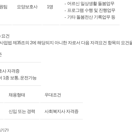
-
어르신 일상생활 돌봄업무
원팀
요양보호사
1명
-
프로그램 수행 및 진행업무
-
기타 돌봄전산 기록업무 등
) 요건
사업법 제35조의 2에 해당되지 아니한 자로서 다음 자격요건 항목의 요건을
준
호사 자격증
허 1종 보통, 운전가능
채용형태
우대조건
신입 또는 경력
사회복지사 자격증
약)기간