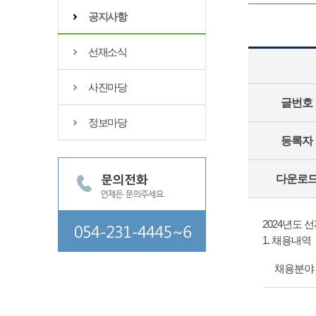
공지사항
선재소식
사진마당
글번호
정보마당
등록자
다운로
2024년도
1. 채용내역
채용분야