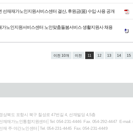
0년 선재재가노인지원서비스센터 결산, 후원금(품) 수입·사용 공개
재가노인지원서비스센터 노인맞춤돌봄서비스 생활지원사 채용
이전 10개
이전
11
12
13
14
15
경상북도 포항시 북구 칠성로 47번길 4, 선재빌딩 4,5층
선재재가노인통합지원센터│Tel. 054-231-4446 Fax. 054-292-4447 E-mail. s
선재 주·야간노인센터│Tel. 054-231-4445 Fax. 054-231-4449