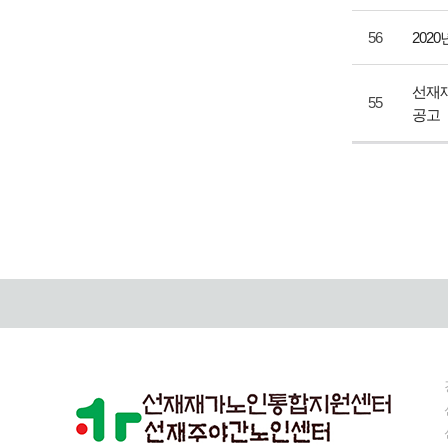
56
202
선재
55
공고