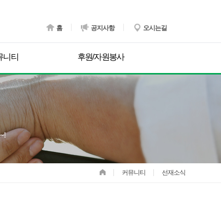
홈
공지사항
오시는길
뮤니티
후원/자원봉사
커뮤니티
선재소식