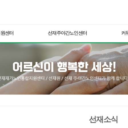
지원센터
선재주야간노인센터
커
선재소식