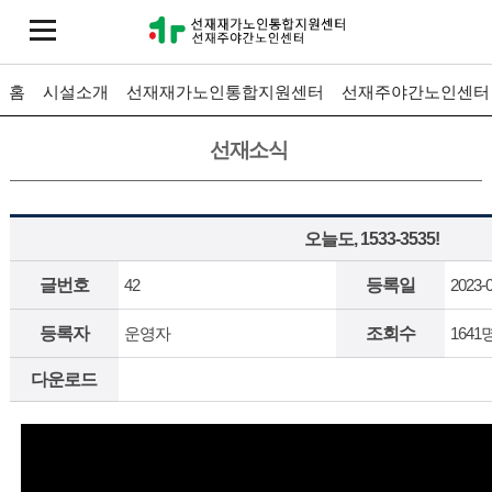
홈
시설소개
선재재가노인통합지원센터
선재주야간노인센터
선재소식
오늘도, 1533-3535!
글번호
42
등록일
2023-
등록자
운영자
조회수
1641
다운로드