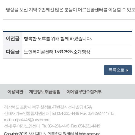
영상을 보신 지역주민께선 많은 분들이 어르신콜센터를 이용할 수 있도
이전글
행복한 노후를 위해 함께 하겠습니다.
다음글
노인복지콜센터 1533-3535 소개영상
목록으로
이용약관
개인정보취급방침
이메일무단수집거부
경상북도 포항시 북구 칠성로 47번길 4, 선재빌딩 4,5층
선재재가노인통합지원센터│Tel. 054-231-4446 Fax. 054-292-4447 E-
mail. sunjae4446@naver.com
선재 주·야간노인센터│Tel. 054-231-4445 Fax. 054-231-4449
Copyright 2019. 선재재가노인통합지원센터 All rights reserved.