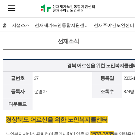
홈
시설소개
선재재가노인통합지원센터
선재주야간노인센터
선재소식
경북 어르신을 위한 노인복지콜센
글번호
37
등록일
2022-1
등록자
운영자
조회수
874명
다운로드
경상북도 어르신을 위한 노인복지콜센터
1533-3535
노인복지서비스 관련하여 문의사항이 있을 땐
로 연락주세